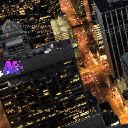
(11) 99955-6492
contato@andreiamedeiros.com.br
andreiamedeiros@terra.com.br
Alameda Rio Negro, 1084 - sala 55 Barueri - Alphaville - SP CEP:
06454-000
Desenvolvido por:
Copyright © Andréia Medeiros | Advocacia em Direito da Família