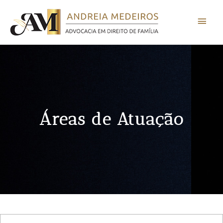
Ir
Men
para
o
princ
conteúdo
Áreas de Atuação